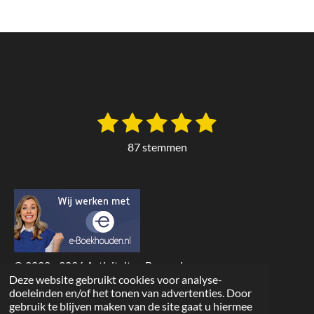
1
2
3
4
5
S
R
t
a
s
s
s
s
s
e
87 stemmen
t
m
t
t
t
t
t
m
i
e
e
e
e
e
e
n
n
r
r
r
r
r
g
:
r
r
r
r
4
e
e
e
e
.
© 2020 - 2026 Activiteiten Boven-Leeuwen
n
n
n
n
8
Deze website gebruikt cookies voor analyse-
Powered by
JouwWeb
doeleinden en/of het tonen van advertenties. Door
1
gebruik te blijven maken van de site gaat u hiermee
6