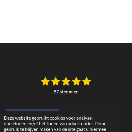
1
2
3
4
5
S
R
t
a
s
s
s
s
s
e
87 stemmen
t
m
t
t
t
t
t
m
i
e
e
e
e
e
e
n
n
r
r
r
r
r
g
Deze website gebruikt cookies voor analyse-
doeleinden en/of het tonen van advertenties. Door
:
r
r
r
r
gebruik te blijven maken van de site gaat u hiermee
4